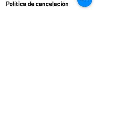
Política de cancelación
Sea cual sea el tipo de reserva, en
caso de anulación de devolución
será:
Con más de un mes de aviso, 90%
del depósito.
De 7 a 30 días de aviso, 50% del
depósito.
Menos de 7 días, 0% del depósito.
Suscríbete a nuestra newsletter para
recibir contenido exclusivo y
descuentos especiales
Acepto los términos y
condiciones
Consiento el envío de ofertas de
productos y noticias del
Camping Mar Menor